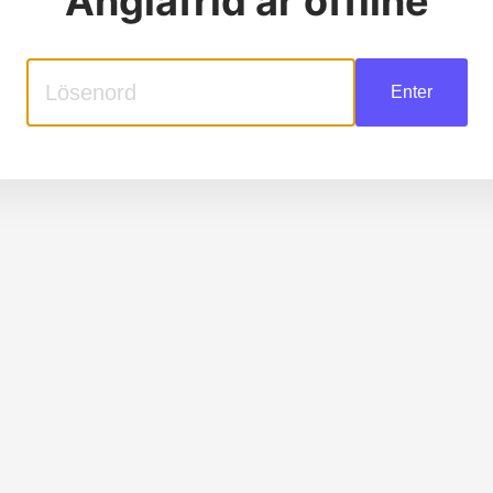
Änglafrid
är offline
Enter