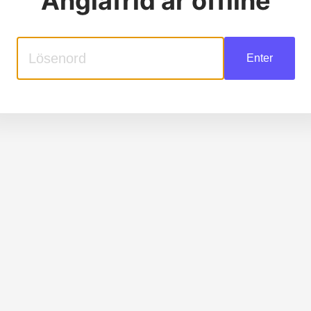
Änglafrid
är offline
Enter