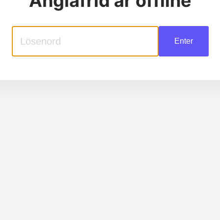
Änglafrid
är offline
Enter