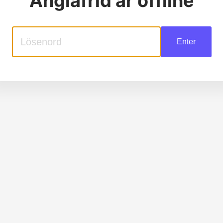
Änglafrid
är offline
Enter