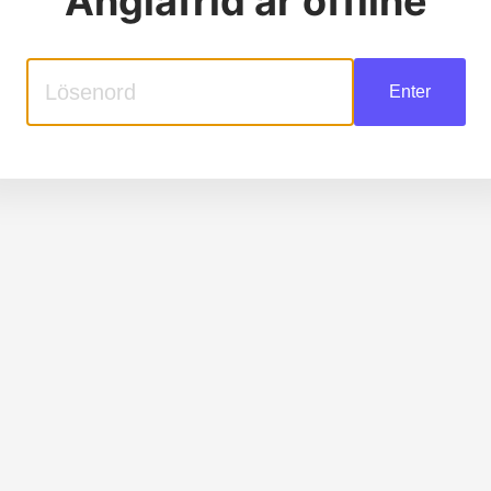
Änglafrid
är offline
Enter